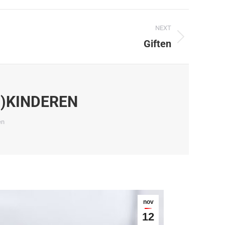
NEXT
Giften
)KINDEREN
en
nov
12