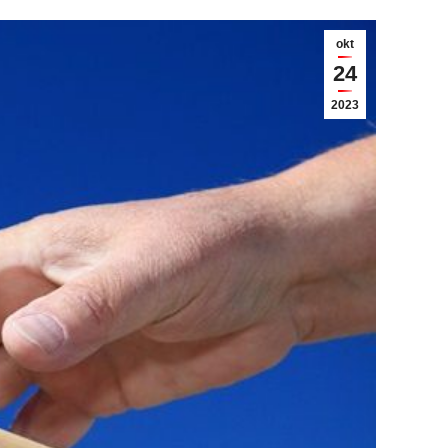
okt
24
2023