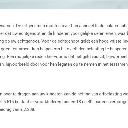
enamen. De erfgenamen moeten over hun aandeel in de nalatenschap
eer dat uw echtgenoot en de kinderen voor gelijke delen erven, waar
g op uw echtgenoot. Voor de echtgenoot geldt een hoge vrijstelling.
n goed testament kan helpen om bij overlijden belasting te bespar
ng. Een mogelijke reden hiervoor is dat het geld vastzit, bijvoorbeel
ven, bijvoorbeeld door voor hen legaten op te nemen in het testamen
 over te dragen aan uw kinderen kan de heffing van erfbelasting word
 5.515 bestaat er voor kinderen tussen 18 en 40 jaar een verhoogde
bedrag van € 2.208.