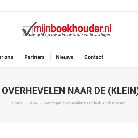
Home
Diensten
Onze doelgroep
Over ons
r ons
Partners
Nieuws
Contact
OVERHEVELEN NAAR DE (KLEIN
Je bent hier:
Home
Prive
Vermogen overhevelen naar de (klein)kinderen?