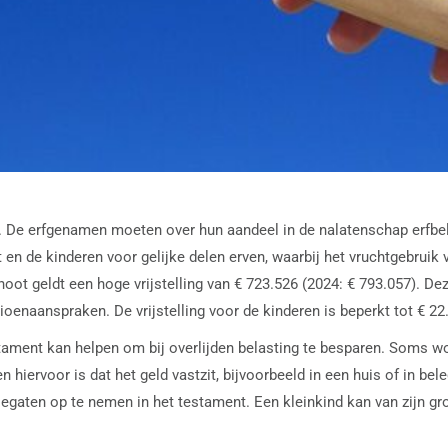
 De erfgenamen moeten over hun aandeel in de nalatenschap erfbela
 en de kinderen voor gelijke delen erven, waarbij het vruchtgebrui
oot geldt een hoge vrijstelling van € 723.526 (2024: € 793.057). De
enaanspraken. De vrijstelling voor de kinderen is beperkt tot € 22.
tament kan helpen om bij overlijden belasting te besparen. Soms wo
 hiervoor is dat het geld vastzit, bijvoorbeeld in een huis of in be
 legaten op te nemen in het testament. Een kleinkind kan van zijn g