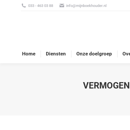
033 - 463 03 88
info@mijnboekhouder.nl
Home
Diensten
Onze doelgroep
Ove
VERMOGEN 