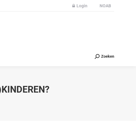
Login
NOAB
Partners
Nieuws
Contact
Zoeken
Zoeken
)KINDEREN?