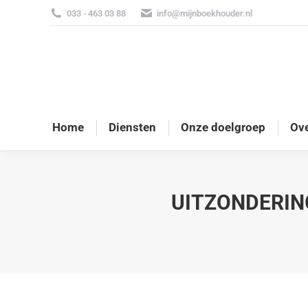
033 - 463 03 88
info@mijnboekhouder.nl
Home
Diensten
Onze doelgroep
Ove
UITZONDERIN