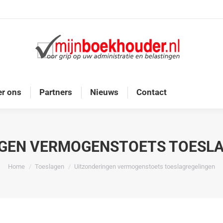
Home
Diensten
Onze doelgroep
Over ons
r ons
Partners
Nieuws
Contact
GEN VERMOGENSTOETS TOESL
Je bent hier:
Home
Toeslagen
Uitzonderingen vermogenstoets toeslagregelingen