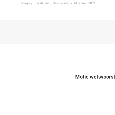
Category:
Toeslagen
Door
admin
14 januari 2021
Motie wetsvoorst