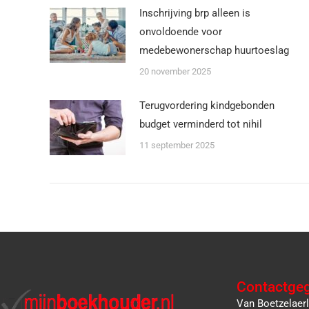
Inschrijving brp alleen is
onvoldoende voor
medebewonerschap huurtoeslag
20 november 2025
Terugvordering kindgebonden
budget verminderd tot nihil
11 september 2025
Contactge
Van Boetzelaer