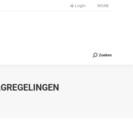
Login
NOAB
Partners
Nieuws
Contact
Zoeken
Zoeken
AGREGELINGEN