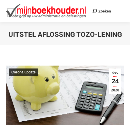
Zoeken
UITSTEL AFLOSSING TOZO-LENING
Je bent hier:
Corona update
dec
24
2020