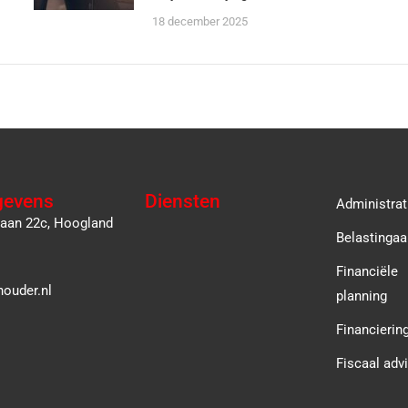
18 december 2025
gevens
Diensten
Administrat
laan 22c, Hoogland
Belastingaa
Financiële
ouder.nl
planning
Financierin
Fiscaal adv