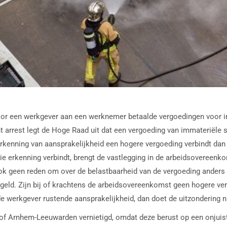
door een werkgever aan een werknemer betaalde vergoedingen voor im
 arrest legt de Hoge Raad uit dat een vergoeding van immateriële s
rkenning van aansprakelijkheid een hogere vergoeding verbindt dan r
e erkenning verbindt, brengt de vastlegging in de arbeidsovereenko
ook geen reden om over de belastbaarheid van de vergoeding anders 
egeld. Zijn bij of krachtens de arbeidsovereenkomst geen hogere ve
e werkgever rustende aansprakelijkheid, dan doet de uitzondering n
f Arnhem-Leeuwarden vernietigd, omdat deze berust op een onjuist