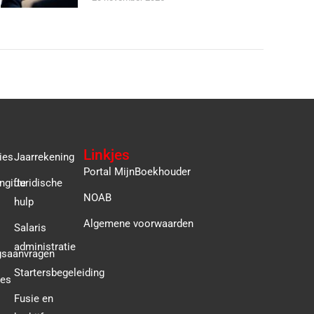
Linkjes
ies
Jaarrekening
Portal MijnBoekhouder
ngifte
Juridische
NOAB
hulp
Algemene voorwaarden
Salaris
administratie
gsaanvragen
Startersbegeleiding
ies
Fusie en