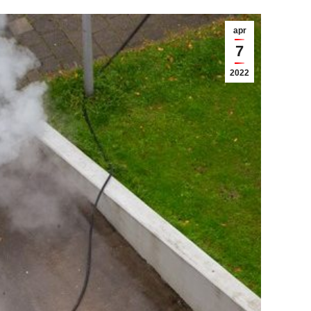
apr
7
2022