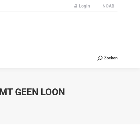
Login
NOAB
Partners
Nieuws
Contact
Zoeken
Zoeken
RMT GEEN LOON