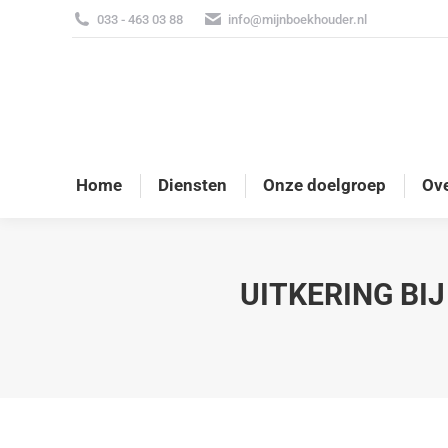
033 - 463 03 88
info@mijnboekhouder.nl
Home
Diensten
Onze doelgroep
Ove
UITKERING BI