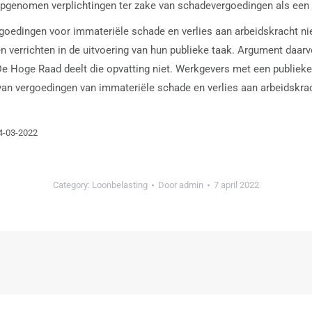
pgenomen verplichtingen ter zake van schadevergoedingen als een 
goedingen voor immateriële schade en verlies aan arbeidskracht nie
verrichten in de uitvoering van hun publieke taak. Argument daarv
De Hoge Raad deelt die opvatting niet. Werkgevers met een publieke 
 van vergoedingen van immateriële schade en verlies aan arbeidsk
24-03-2022
Category:
Loonbelasting
Door
admin
7 april 2022