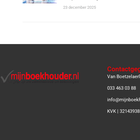
23 december 2025
Contactge
Van Boetzelaer
033 463 03 88
info@mijnboekh
KVK | 32143938