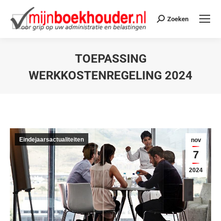
Zoeken
TOEPASSING
WERKKOSTENREGELING 2024
Je bent hier:
Eindejaarsactualiteiten
nov
7
2024