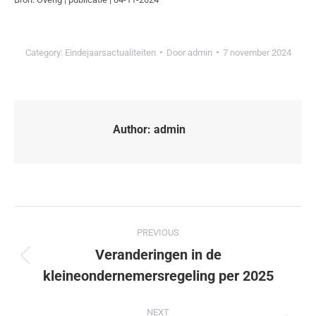
Category:
Eindejaarsactualiteiten
Door
admin
7 november 2024
Author:
admin
PREVIOUS
Veranderingen in de
kleineondernemersregeling per 2025
NEXT