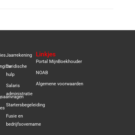
Linkjes
ies
Jaarrekening
Portal MijnBoekhouder
ngifte
Juridische
NOAB
hulp
Algemene voorwaarden
Salaris
administratie
gsaanvragen
Startersbegeleiding
ies
Fusie en
bedrijfsovername