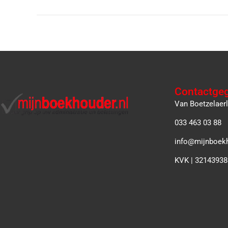
Contactge
Van Boetzelaer
033 463 03 88
info@mijnboekh
KVK | 32143938