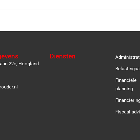
gevens
Diensten
Administrat
laan 22c, Hoogland
Belastingaa
Financiële
ouder.nl
planning
Financierin
Fiscaal adv