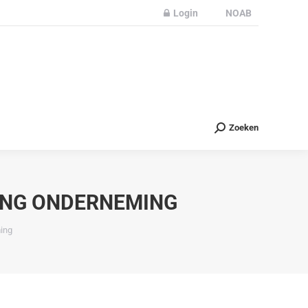
Login
NOAB
Partners
Nieuws
Contact
Zoeken
Zoeken
ANG ONDERNEMING
ing