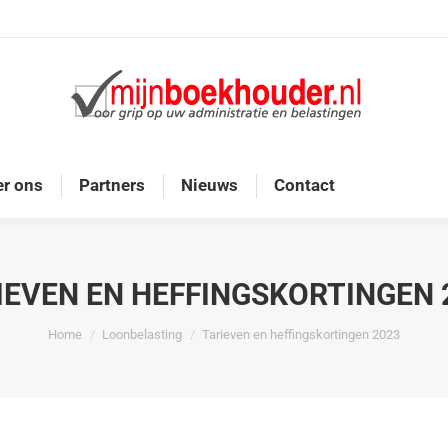
Home
Diensten
Onze doelgroep
Over ons
r ons
Partners
Nieuws
Contact
IEVEN EN HEFFINGSKORTINGEN 
Je bent hier:
Home
Loonbelasting
Tarieven en heffingskortingen 2023