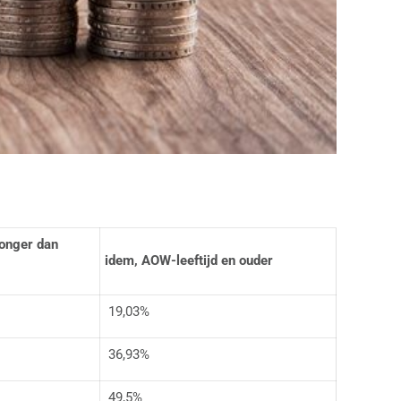
jonger dan
idem, AOW-leeftijd en ouder
19,03%
36,93%
49,5%