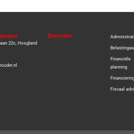
gevens
Diensten
Administrat
laan 22c, Hoogland
Belastingaa
Financiële
ouder.nl
planning
Financierin
Fiscaal adv