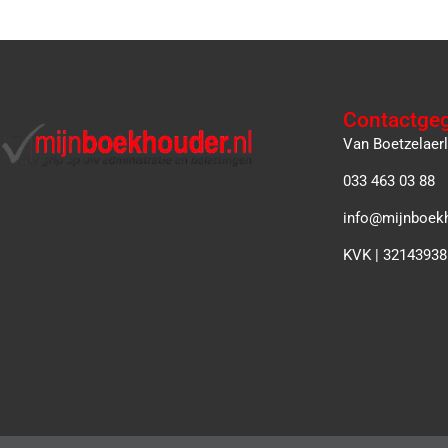
Contactge
Van Boetzelaer
033 463 03 88
info@mijnboekh
KVK | 32143938