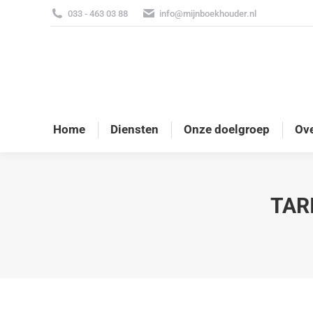
033 - 463 03 88
info@mijnboekhouder.nl
Home
Diensten
Onze doelgroep
Ove
TAR