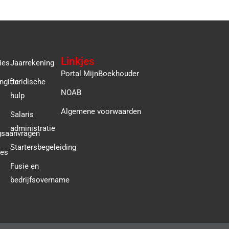
Linkjes
ies
Jaarrekening
Portal MijnBoekhouder
ngifte
Juridische
NOAB
hulp
Algemene voorwaarden
Salaris
administratie
gsaanvragen
Startersbegeleiding
ies
Fusie en
bedrijfsovername