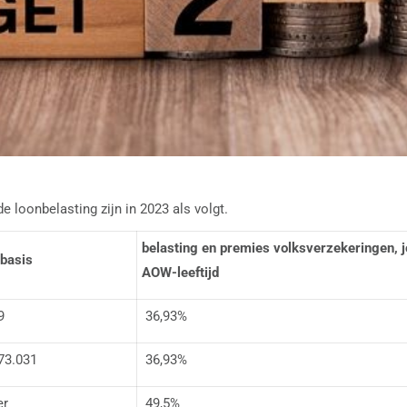
e loonbelasting zijn in 2023 als volgt.
belasting en premies volksverzekeringen,
rbasis
AOW-leeftijd
9
36,93%
73.031
36,93%
er
49,5%