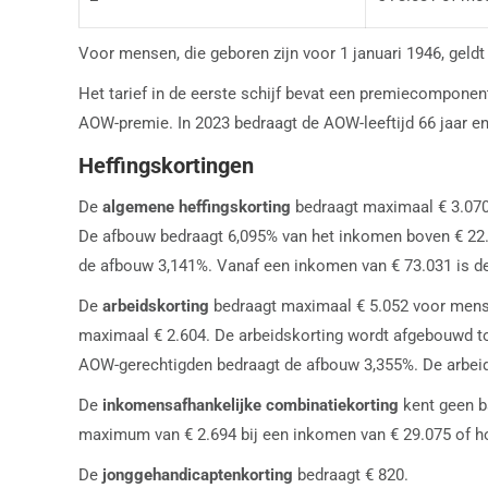
Voor mensen, die geboren zijn voor 1 januari 1946, geldt
Het tarief in de eerste schijf bevat een premiecomponent
AOW-premie. In 2023 bedraagt de AOW-leeftijd 66 jaar e
Heffingskortingen
De
algemene heffingskorting
bedraagt maximaal € 3.070
De afbouw bedraagt 6,095% van het inkomen boven € 22.6
de afbouw 3,141%. Vanaf een inkomen van € 73.031 is de
De
arbeidskorting
bedraagt maximaal € 5.052 voor mensen
maximaal € 2.604. De arbeidskorting wordt afgebouwd to
AOW-gerechtigden bedraagt de afbouw 3,355%. De arbeids
De
inkomensafhankelijke combinatiekorting
kent geen b
maximum van € 2.694 bij een inkomen van € 29.075 of h
De
jonggehandicaptenkorting
bedraagt € 820.