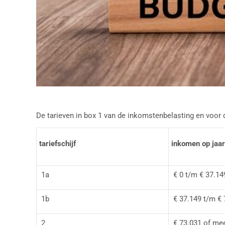
De tarieven in box 1 van de inkomstenbelasting en voor d
tariefschijf
inkomen op jaa
1a
€ 0 t/m € 37.14
1b
€ 37.149 t/m € 
2
€ 73.031 of me