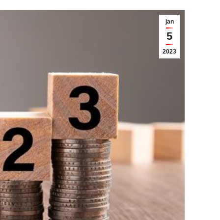
jan
5
2023