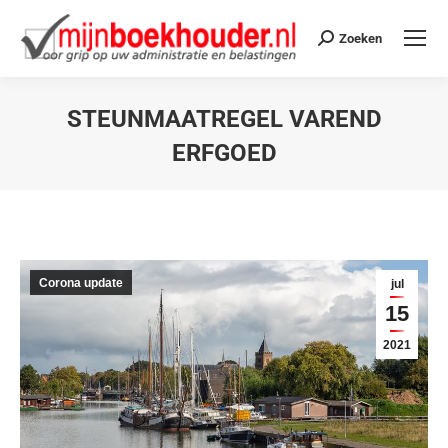
Zoeken
STEUNMAATREGEL VAREND
ERFGOED
Je bent hier:
Corona update
jul
15
2021