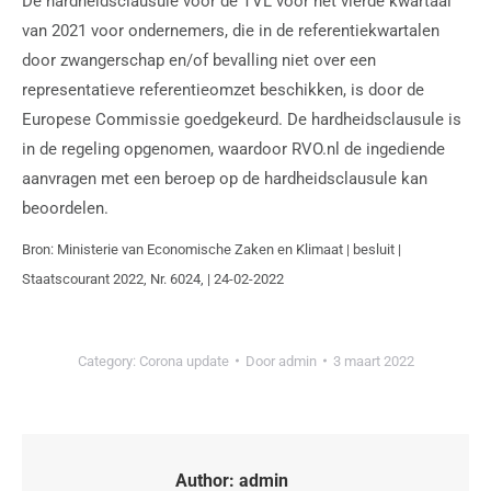
De hardheidsclausule voor de TVL voor het vierde kwartaal
van 2021 voor ondernemers, die in de referentiekwartalen
door zwangerschap en/of bevalling niet over een
representatieve referentieomzet beschikken, is door de
Europese Commissie goedgekeurd. De hardheidsclausule is
in de regeling opgenomen, waardoor RVO.nl de ingediende
aanvragen met een beroep op de hardheidsclausule kan
beoordelen.
Bron: Ministerie van Economische Zaken en Klimaat | besluit |
Staatscourant 2022, Nr. 6024, | 24-02-2022
Category:
Corona update
Door
admin
3 maart 2022
Author:
admin