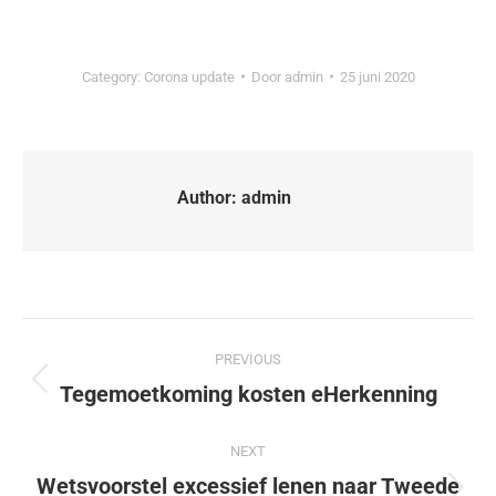
Category:
Corona update
Door
admin
25 juni 2020
Author:
admin
PREVIOUS
Tegemoetkoming kosten eHerkenning
NEXT
Wetsvoorstel excessief lenen naar Tweede