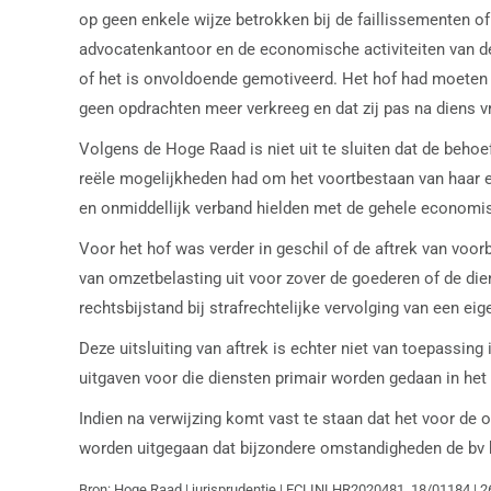
op geen enkele wijze betrokken bij de faillissementen of
advocatenkantoor en de economische activiteiten van de 
of het is onvoldoende gemotiveerd. Het hof had moeten r
geen opdrachten meer verkreeg en dat zij pas na diens v
Volgens de Hoge Raad is niet uit te sluiten dat de beh
reële mogelijkheden had om het voortbestaan van haar e
en onmiddellijk verband hielden met de gehele economisc
Voor het hof was verder in geschil of de aftrek van voorbe
van omzetbelasting uit voor zover de goederen of de die
rechtsbijstand bij strafrechtelijke vervolging van een ei
Deze uitsluiting van aftrek is echter niet van toepassi
uitgaven voor die diensten primair worden gedaan in he
Indien na verwijzing komt vast te staan dat het voor d
worden uitgegaan dat bijzondere omstandigheden de bv 
Bron: Hoge Raad | jurisprudentie | ECLINLHR2020481, 18/01184 | 