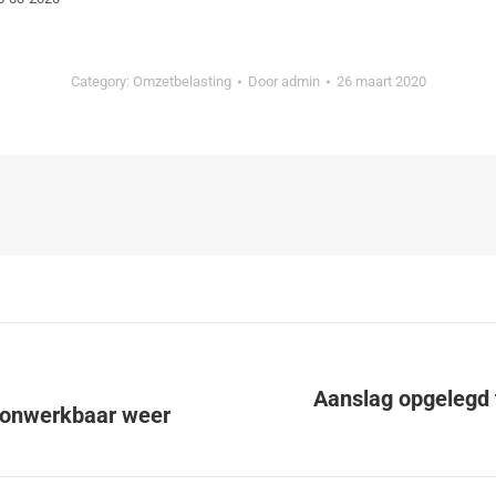
Category:
Omzetbelasting
Door
admin
26 maart 2020
Aanslag opgelegd 
ij onwerkbaar weer