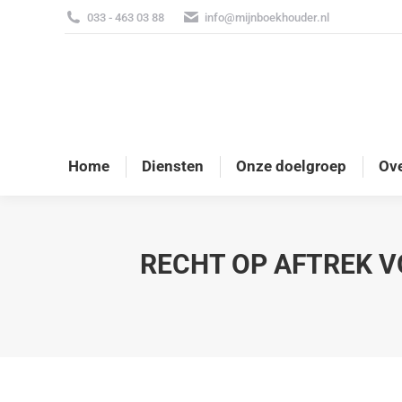
033 - 463 03 88
info@mijnboekhouder.nl
Home
Diensten
Onze doelgroep
Ove
RECHT OP AFTREK 