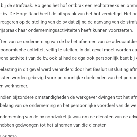
 bij de strafzaak. Volgens het hof ontbrak een rechtstreeks en onmi
bv. De Hoge Raad heeft de uitspraak van het hof vernietigd. Het oo
eageren op de stelling van de bv dat zij na de aanvang van de str
rijspraak haar ondernemingsactiviteiten heeft kunnen voortzetten.
oeften van de onderneming van de bv het afnemen van de advocaatdi
conomische activiteit veilig te stellen. In dat geval moet worden
he activiteit van de bv, ook al had de dga ook persoonlijk baat bij
lasting in dit geval werd verhinderd door het Besluit uitsluiting aft
nsten worden gebezigd voor persoonlijke doeleinden van het personee
gen werknemer.
ng indien bijzondere omstandigheden de werkgever dwingen tot het af
t belang van de onderneming en het persoonlijke voordeel van de w
e onderneming van de bv noodzakelijk was om de diensten van de ad
hebben gedwongen tot het afnemen van die diensten.
26-03-2020