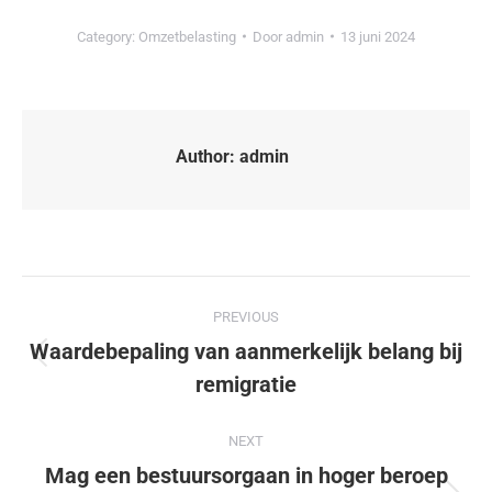
Category:
Omzetbelasting
Door
admin
13 juni 2024
Author:
admin
PREVIOUS
Waardebepaling van aanmerkelijk belang bij
remigratie
NEXT
Mag een bestuursorgaan in hoger beroep