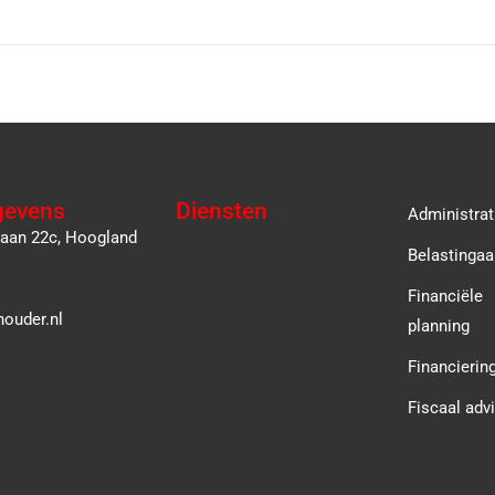
gevens
Diensten
Administrat
laan 22c, Hoogland
Belastingaa
Financiële
ouder.nl
planning
Financierin
Fiscaal adv