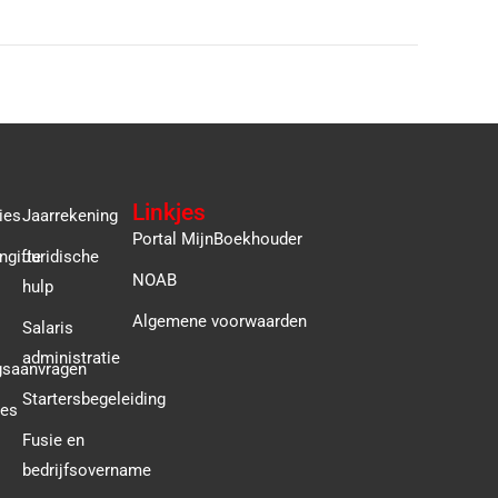
Linkjes
ies
Jaarrekening
Portal MijnBoekhouder
ngifte
Juridische
NOAB
hulp
Algemene voorwaarden
Salaris
administratie
gsaanvragen
Startersbegeleiding
ies
Fusie en
bedrijfsovername