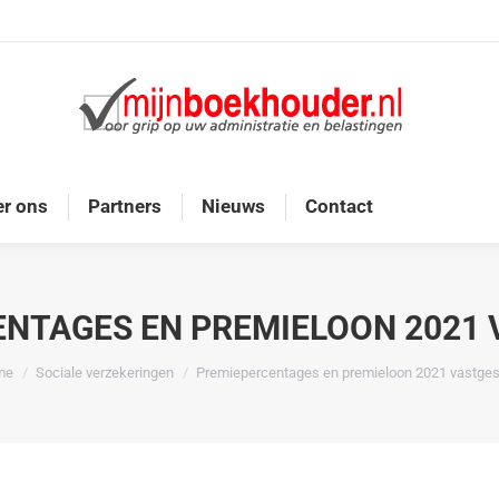
Home
Diensten
Onze doelgroep
Over ons
r ons
Partners
Nieuws
Contact
NTAGES EN PREMIELOON 2021
bent hier:
me
Sociale verzekeringen
Premiepercentages en premieloon 2021 vastges