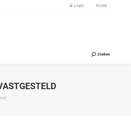
Login
NOAB
Partners
Nieuws
Contact
Zoeken
Zoeken
 VASTGESTELD
teld