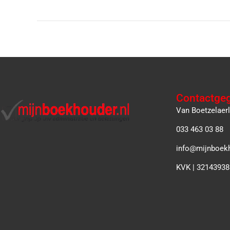
Contactge
Van Boetzelaer
033 463 03 88
info@mijnboekh
KVK | 32143938