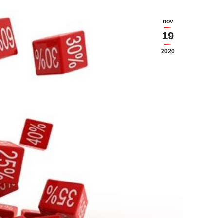
nov
19
2020