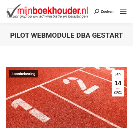
Zoeken
PILOT WEBMODULE DBA GESTART
Je bent hier:
Loonbelasting
jan
14
2021