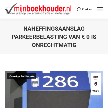
Zoeken
NAHEFFINGSAANSLAG
PARKEERBELASTING VAN € 0 IS
ONRECHTMATIG
Je bent hier:
Overige heffingen
mrt
6
2025