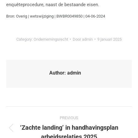
enquêteprocedure, naast de bestaande eisen.
Bron: Overig | wetswijziging | BWBR0049850 | 04-06-2024
Category:
Ondernemingsrecht
Door
admin
9 januari 2025
Author:
admin
PREVIOUS
‘Zachte landing’ in handhavingsplan
arbeidsrelaties 2025