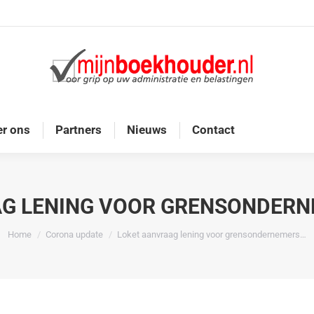
Home
Diensten
Onze doelgroep
Over ons
r ons
Partners
Nieuws
Contact
G LENING VOOR GRENSONDER
Je bent hier:
Home
Corona update
Loket aanvraag lening voor grensondernemers…