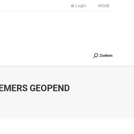
Login
NOAB
Partners
Nieuws
Contact
Zoeken
Zoeken
NEMERS GEOPEND