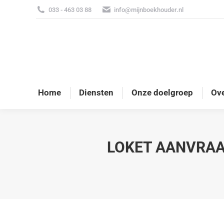
033 - 463 03 88
info@mijnboekhouder.nl
Home
Diensten
Onze doelgroep
Ove
LOKET AANVRAA