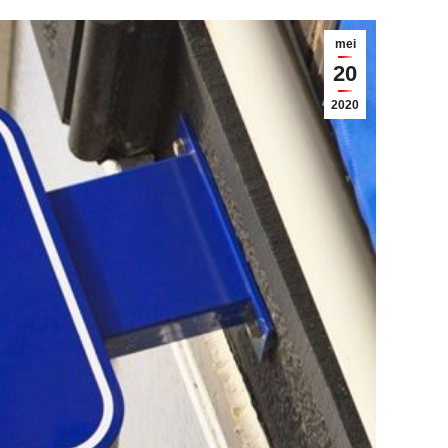
mei
20
2020