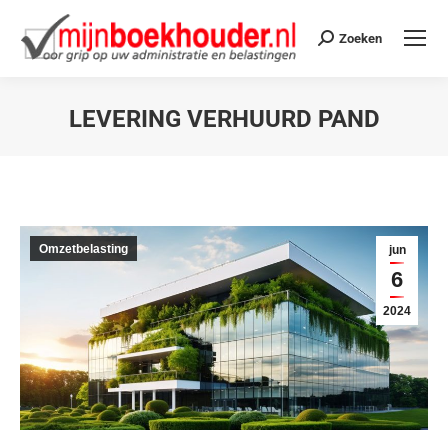
Zoeken
LEVERING VERHUURD PAND
Je bent hier:
Omzetbelasting
jun
6
2024