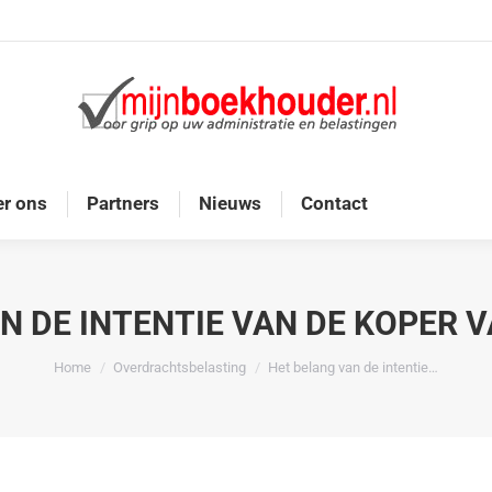
Home
Diensten
Onze doelgroep
Over ons
r ons
Partners
Nieuws
Contact
N DE INTENTIE VAN DE KOPER 
Je bent hier:
Home
Overdrachtsbelasting
Het belang van de intentie…