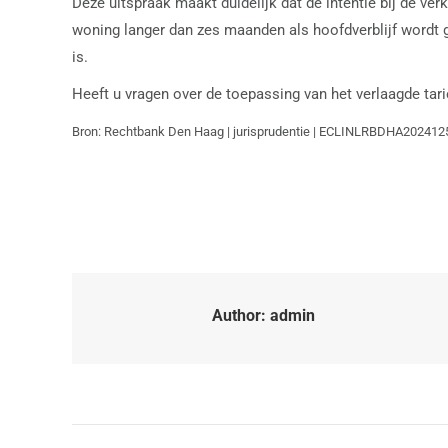
Deze uitspraak maakt duidelijk dat de intentie bij de ve
woning langer dan zes maanden als hoofdverblijf wordt ge
is.
Heeft u vragen over de toepassing van het verlaagde ta
Bron: Rechtbank Den Haag | jurisprudentie | ECLINLRBDHA202412
Author:
admin