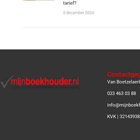
tarief?
5 december 2024
Contactge
Van Boetzelaer
033 463 03 88
info@mijnboekh
KVK | 32143938