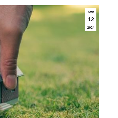
sep
12
2024