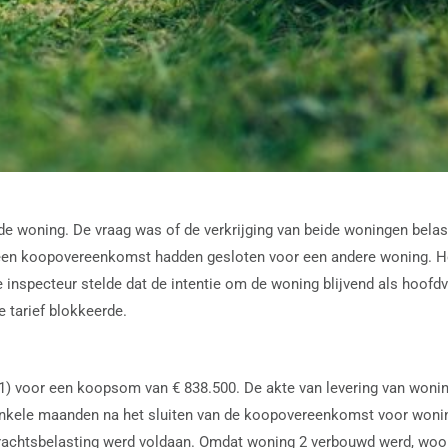
e woning. De vraag was of de verkrijging van beide woningen belas
 een koopovereenkomst hadden gesloten voor een andere woning. He
e inspecteur stelde dat de intentie om de woning blijvend als hoofdv
e tarief blokkeerde.
1) voor een koopsom van € 838.500. De akte van levering van wonin
enkele maanden na het sluiten van de koopovereenkomst voor woning
drachtsbelasting werd voldaan. Omdat woning 2 verbouwd werd, woon