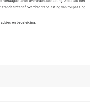
t verlaagde tarief overdrachtsbelasting. Zelfs als een
et standaardtarief overdrachtsbelasting van toepassing
advies en begeleiding.