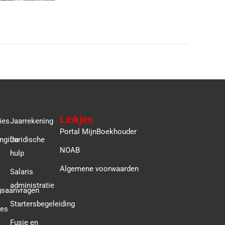
Linkjes
ies
Jaarrekening
Portal MijnBoekhouder
ngifte
Juridische
NOAB
hulp
Algemene voorwaarden
Salaris
administratie
gsaanvragen
Startersbegeleiding
ies
Fusie en