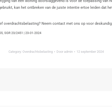
rkrijging van een woning doorslaggevend is voor de toepassing van he
bruikt, kan het ontbreken van de juiste intentie ertoe leiden dat h
rief overdrachtsbelasting? Neem contact met ons op voor deskundig 
55, SGR 23/2451 | 23-01-2024
Category:
Overdrachtsbelasting
Door
admin
12 september 2024