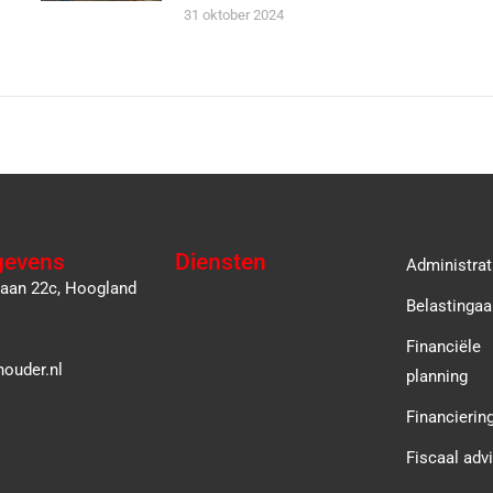
31 oktober 2024
gevens
Diensten
Administrat
laan 22c, Hoogland
Belastingaa
Financiële
ouder.nl
planning
Financierin
Fiscaal adv