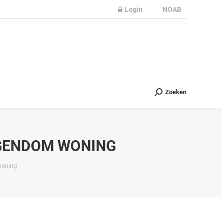
Login
NOAB
Partners
Nieuws
Contact
Zoeken
Zoeken
IGENDOM WONING
woning