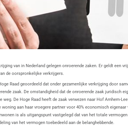
ijging van in Nederland gelegen onroerende zaken. Er geldt een vrij
an de oorspronkelijke verkrijgers.
e Hoge Raad geoordeeld dat onder gezamenlijke verkrijging door s
rende zaak. De omstandigheid dat de onroerende zaak juridisch e
n de weg. De Hoge Raad heeft de zaak verwezen naar Hof Arnhem-Le
e woning aan haar vroegere partner voor 40% economisch eigenaar v
enwonen is als uitgangspunt vastgelegd dat van het totale vermog
rdeling van het vermogen toebedeeld aan de belanghebbende.