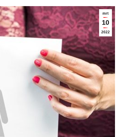
mrt
10
2022