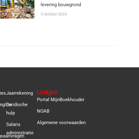
levering bouwgrond
3 oktober 2024
Linkjes
ies
Jaarrekening
Portal MijnBoekhouder
ngifte
Juridische
NOAB
hulp
Algemene voorwaarden
Salaris
administratie
gsaanvragen