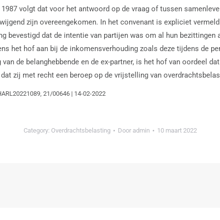
it 1987 volgt dat voor het antwoord op de vraag of tussen samenle
ilzwijgend zijn overeengekomen. In het convenant is expliciet verme
aring bevestigd dat de intentie van partijen was om al hun bezitting
gens het hof aan bij de inkomensverhouding zoals deze tijdens de p
van de belanghebbende en de ex-partner, is het hof van oordeel da
at zij met recht een beroep op de vrijstelling van overdrachtsbelas
GHARL20221089, 21/00646 | 14-02-2022
Category:
Overdrachtsbelasting
Door
admin
10 maart 2022