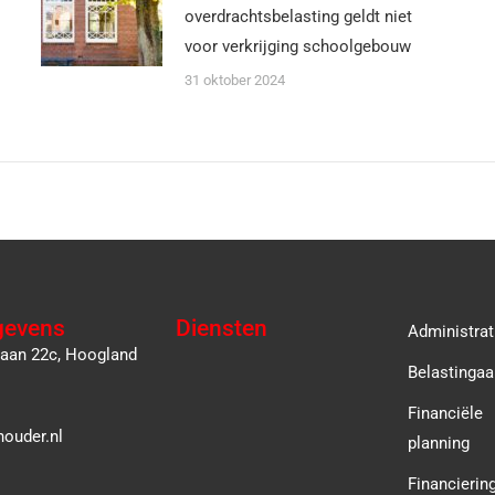
overdrachtsbelasting geldt niet
voor verkrijging schoolgebouw
31 oktober 2024
gevens
Diensten
Administrat
laan 22c, Hoogland
Belastingaa
Financiële
ouder.nl
planning
Financierin