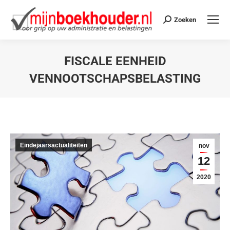
Zoeken
FISCALE EENHEID
VENNOOTSCHAPSBELASTING
Je bent hier:
Eindejaarsactualiteiten
nov
12
2020