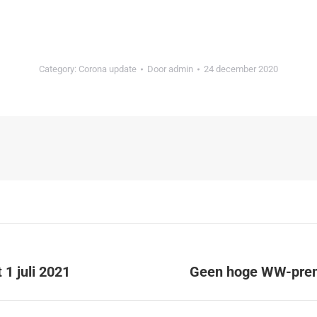
Category:
Corona update
Door
admin
24 december 2020
 1 juli 2021
Geen hoge WW-premi