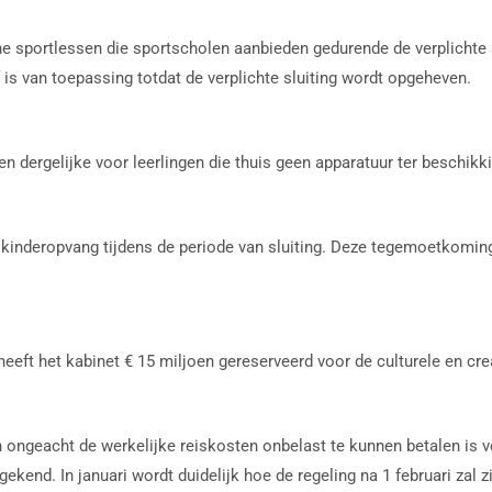
line sportlessen die sportscholen aanbieden gedurende de verplichte
f is van toepassing totdat de verplichte sluiting wordt opgeheven.
 en dergelijke voor leerlingen die thuis geen apparatuur ter beschi
nderopvang tijdens de periode van sluiting. Deze tegemoetkoming is
heeft het kabinet € 15 miljoen gereserveerd voor de culturele en cre
ngeacht de werkelijke reiskosten onbelast te kunnen betalen is ve
end. In januari wordt duidelijk hoe de regeling na 1 februari zal zi