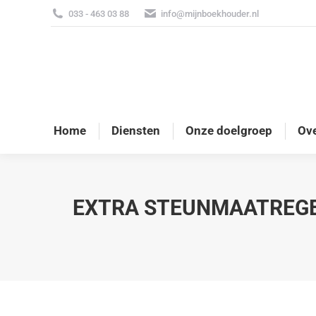
033 - 463 03 88
info@mijnboekhouder.nl
Home
Diensten
Onze doelgroep
Ove
EXTRA STEUNMAATREGEL