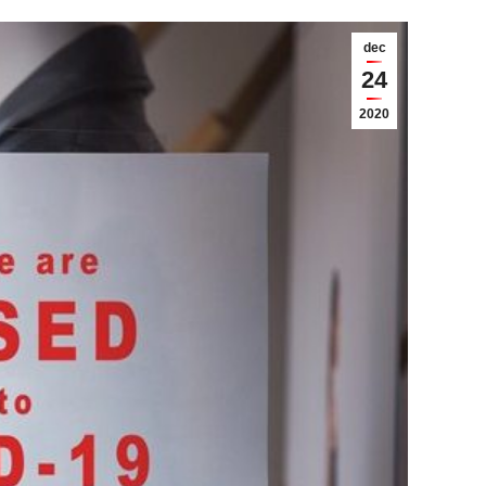
dec
24
2020