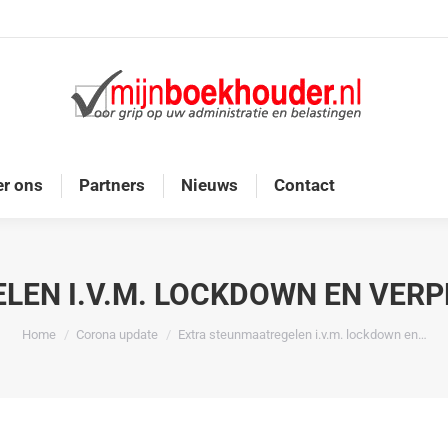
Home
Diensten
Onze doelgroep
Over ons
r ons
Partners
Nieuws
Contact
EN I.V.M. LOCKDOWN EN VERP
Je bent hier:
Home
Corona update
Extra steunmaatregelen i.v.m. lockdown en…