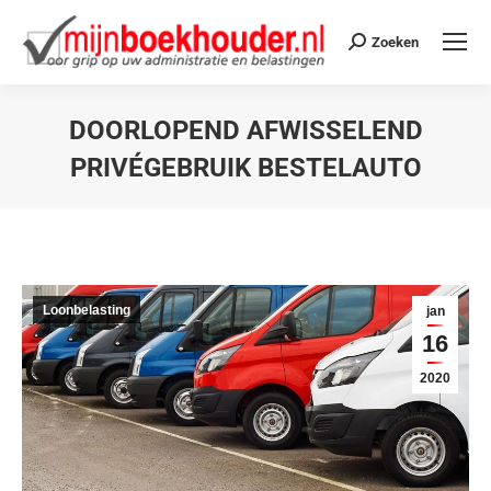
Zoeken
DOORLOPEND AFWISSELEND
PRIVÉGEBRUIK BESTELAUTO
Je bent hier:
Loonbelasting
jan
16
2020