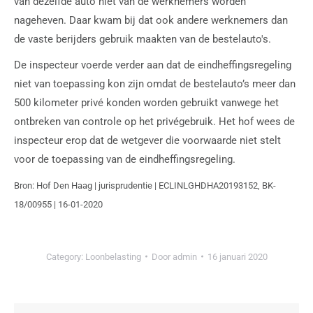
van dezelfde auto niet van de werknemers worden
nageheven. Daar kwam bij dat ook andere werknemers dan
de vaste berijders gebruik maakten van de bestelauto's.
De inspecteur voerde verder aan dat de eindheffingsregeling
niet van toepassing kon zijn omdat de bestelauto’s meer dan
500 kilometer privé konden worden gebruikt vanwege het
ontbreken van controle op het privégebruik. Het hof wees de
inspecteur erop dat de wetgever die voorwaarde niet stelt
voor de toepassing van de eindheffingsregeling.
Bron: Hof Den Haag | jurisprudentie | ECLINLGHDHA20193152, BK-
18/00955 | 16-01-2020
Category:
Loonbelasting
Door
admin
16 januari 2020