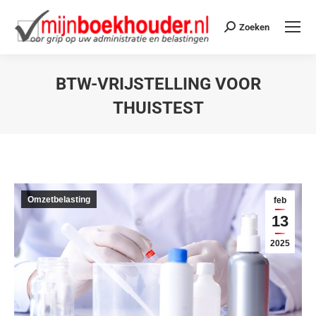
Zoeken
BTW-VRIJSTELLING VOOR
THUISTEST
Je bent hier:
Omzetbelasting
feb
13
2025