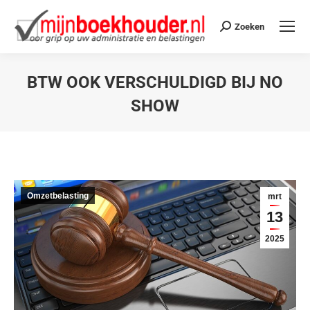
Zoeken
BTW OOK VERSCHULDIGD BIJ NO
SHOW
Je bent hier:
Omzetbelasting
mrt
13
2025