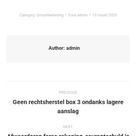
Category:
Omzetbelasting
Door
admin
13 maart 2025
Author:
admin
PREVIOUS
Geen rechtsherstel box 3 ondanks lagere
aanslag
NEXT