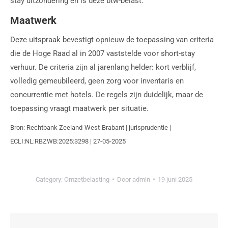
stay uitzondering en is deze btw-belast.
Maatwerk
Deze uitspraak bevestigt opnieuw de toepassing van criteria
die de Hoge Raad al in 2007 vaststelde voor short-stay
verhuur. De criteria zijn al jarenlang helder: kort verblijf,
volledig gemeubileerd, geen zorg voor inventaris en
concurrentie met hotels. De regels zijn duidelijk, maar de
toepassing vraagt maatwerk per situatie.
Bron: Rechtbank Zeeland-West-Brabant | jurisprudentie |
ECLI:NL:RBZWB:2025:3298 | 27-05-2025
Category:
Omzetbelasting
Door
admin
19 juni 2025