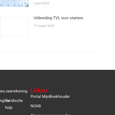
2 juni 2022
Uitbreiding TVL voor starters
17 maart 2022
Linkjes
ies
Jaarrekening
Portal MijnBoekhouder
ngifte
Juridische
NOAB
hulp