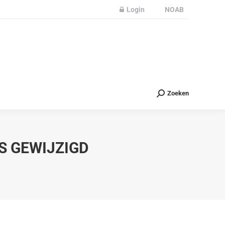
Login
NOAB
Partners
Nieuws
Contact
Zoeken
Zoeken
S GEWIJZIGD