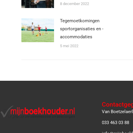
8 december 2022
Tegemoetkomingen
sportorganisaties en -
accommodaties
5 mei 2022
Contactge
Van Boetzelaer
033 463 03 88