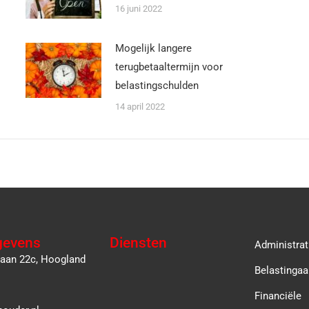
16 juni 2022
Mogelijk langere
terugbetaaltermijn voor
belastingschulden
14 april 2022
gevens
Diensten
Administrat
laan 22c, Hoogland
Belastingaa
Financiële