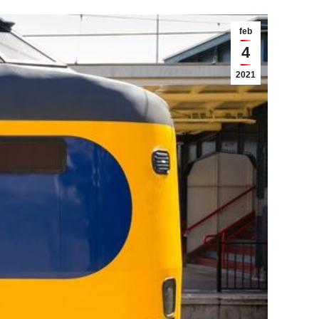
feb
4
2021