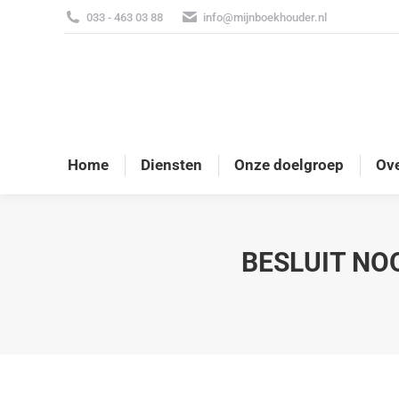
033 - 463 03 88
info@mijnboekhouder.nl
Home
Diensten
Onze doelgroep
Ove
BESLUIT NO