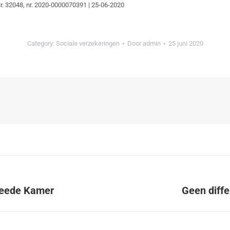
 Nr. 32048, nr. 2020-0000070391 | 25-06-2020
Category:
Sociale verzekeringen
Door
admin
25 juni 2020
weede Kamer
Geen diffe