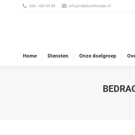
033 - 463 03 88
info@mijnboekhouder.nl
Home
Diensten
Onze doelgroep
Ove
BEDRAG