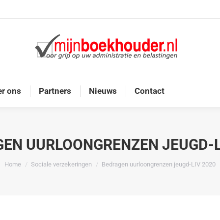
Home
Diensten
Onze doelgroep
Over ons
r ons
Partners
Nieuws
Contact
EN UURLOONGRENZEN JEUGD-L
Je bent hier:
Home
Sociale verzekeringen
Bedragen uurloongrenzen jeugd-LIV 2020