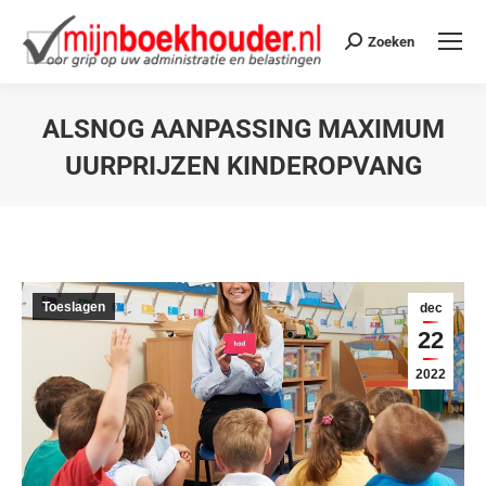
Zoeken
ALSNOG AANPASSING MAXIMUM
UURPRIJZEN KINDEROPVANG
Je bent hier:
Toeslagen
dec
22
2022