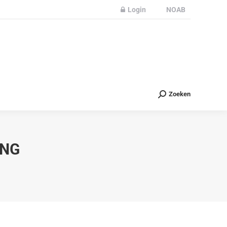
Login
NOAB
Partners
Nieuws
Contact
Zoeken
Zoeken
ING