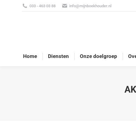
033 - 463 03 88
info@mijnboekhouder.nl
Home
Diensten
Onze doelgroep
Ove
AK