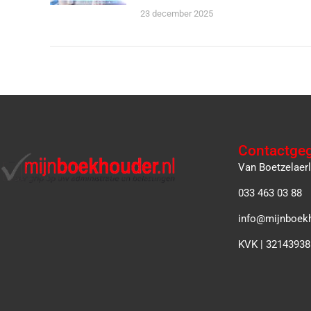
23 december 2025
Contactge
Van Boetzelaer
033 463 03 88
info@mijnboekh
KVK | 32143938