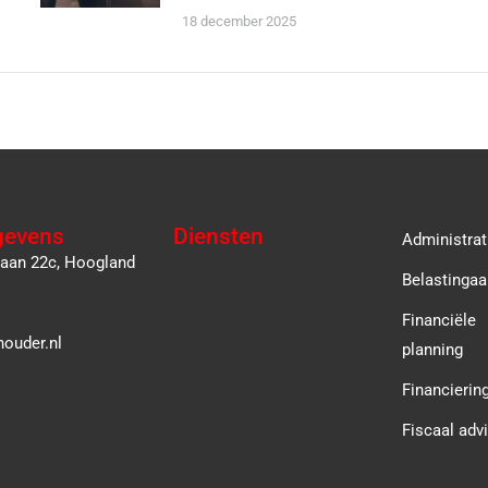
18 december 2025
gevens
Diensten
Administrat
laan 22c, Hoogland
Belastingaa
Financiële
ouder.nl
planning
Financierin
Fiscaal adv