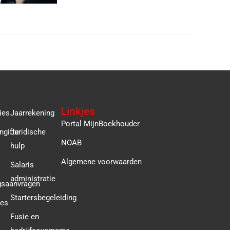
Linkjes
ies
Jaarrekening
Portal MijnBoekhouder
ngifte
Juridische
NOAB
hulp
Algemene voorwaarden
Salaris
administratie
gsaanvragen
Startersbegeleiding
ies
Fusie en