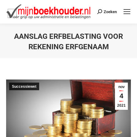
Zoeken
AANSLAG ERFBELASTING VOOR
REKENING ERFGENAAM
Je bent hier:
Successiewet
nov
4
2021