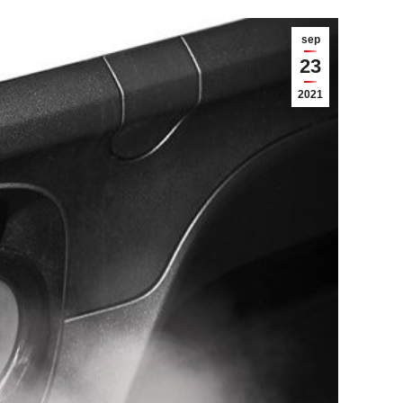
sep
23
2021