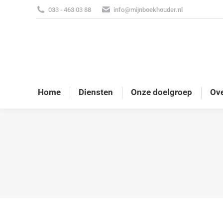
033 - 463 03 88
info@mijnboekhouder.nl
Home
Diensten
Onze doelgroep
Ove