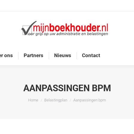
Home
Diensten
Onze doelgroep
Over ons
r ons
Partners
Nieuws
Contact
AANPASSINGEN BPM
Je bent hier:
Home
Belastingplan
Aanpassingen bpm