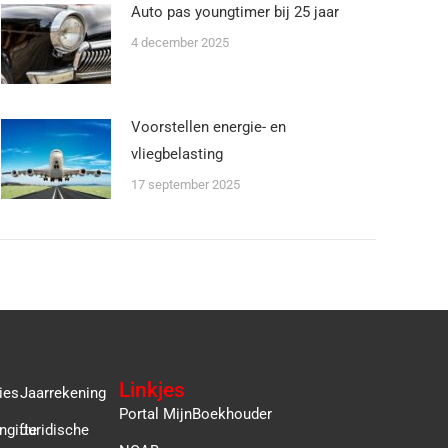
Auto pas youngtimer bij 25 jaar
4 december 2025
Voorstellen energie- en
vliegbelasting
17 september 2025
Linkjes
ies
Jaarrekening
Portal MijnBoekhouder
ngifte
Juridische