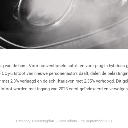
g van de bpm. Voor conventionele auto’s en voor plug-in hybrides ge
e CO
-uitstoot van nieuwe personenauto’s daalt, dalen de belastin
2
r met 2,3% verlaagd en de schijftarieven met 2,35% verhoogd. Dit g
itstoot worden met ingang van 2023 eerst geïndexeerd en vervolge
Category:
Belastingplan
Door
admin
23 september 2021