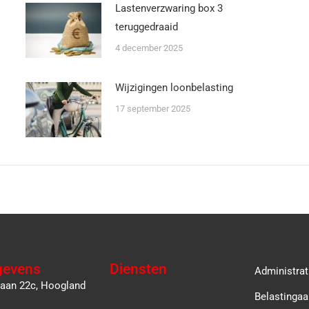
Lastenverzwaring box 3
teruggedraaid
4 december 2025
Wijzigingen loonbelasting
17 september 2025
gevens
Diensten
Administrat
laan 22c, Hoogland
Belastingaa