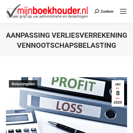
Zoeken
AANPASSING VERLIESVERREKENING
VENNOOTSCHAPSBELASTING
Je bent hier:
Belastingplan
okt
8
2020